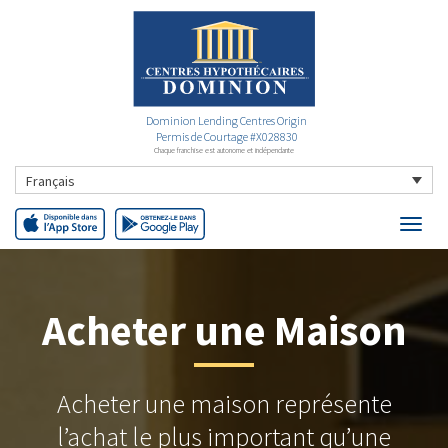
Dominion Lending Centres Origin
Permis de Courtage #X028830
Chaque franchise est autonome et indépendante
Français
Acheter une Maison
Acheter une maison représente
l’achat le plus important qu’une