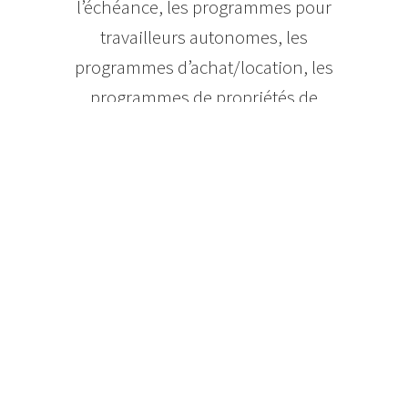
l’échéance, les programmes pour
travailleurs autonomes, les
programmes d’achat/location, les
programmes de propriétés de
vacances et toute une panoplie
d’autres alternatives financières
novatrices parsèment le monde de
l’achat domiciliaire, améliorant
l’accès à la propriété.
Que ce soit votre première maison ou
que vous soyez un acheteur
expérimenté avec un excellent crédit,
les centres hypothécaires Dominion