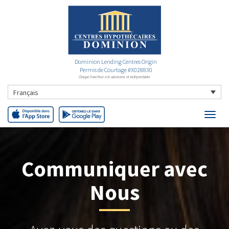
Dominion Lending Centres Origin
Permis de Courtage #X028830
Chaque franchise est autonome et indépendante
Français
Communiquer avec
Nous